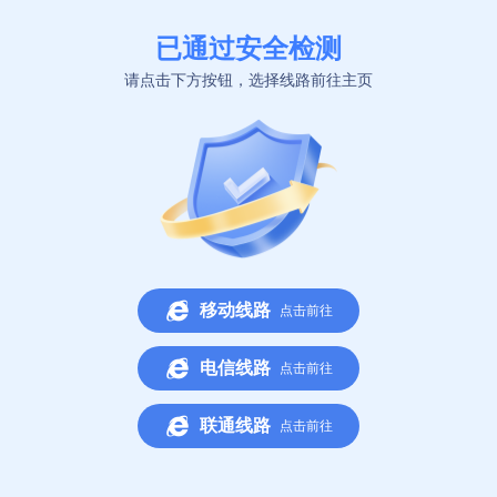
已通过安全检测
请点击下方按钮，选择线路前往主页
移动线路
点击前往
电信线路
点击前往
联通线路
点击前往